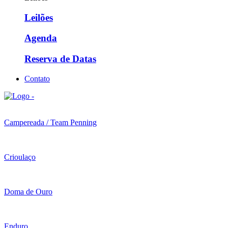
Leilões
Agenda
Reserva de Datas
Contato
Campereada / Team Penning
Crioulaço
Doma de Ouro
Enduro