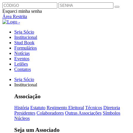
Esqueci minha senha
Área Restrita
Seja Sócio
Institucional
Stud Book
Formulários
Notícias
Eventos
Leilões
Contatos
Seja Sócio
Institucional
Associação
História
Estatuto
Regimento Eleitoral
Técnicos
Diretoria
Presidentes
Colaboradores
Outras Associações
Símbolos
Núcleos
Seja um Associado