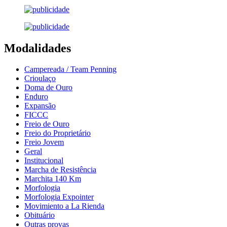
Modalidades
Campereada / Team Penning
Crioulaço
Doma de Ouro
Enduro
Expansão
FICCC
Freio de Ouro
Freio do Proprietário
Freio Jovem
Geral
Institucional
Marcha de Resistência
Marchita 140 Km
Morfologia
Morfologia Expointer
Movimiento a La Rienda
Obituário
Outras provas