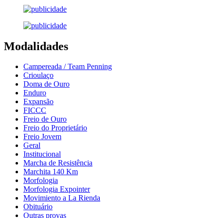
Modalidades
Campereada / Team Penning
Crioulaço
Doma de Ouro
Enduro
Expansão
FICCC
Freio de Ouro
Freio do Proprietário
Freio Jovem
Geral
Institucional
Marcha de Resistência
Marchita 140 Km
Morfologia
Morfologia Expointer
Movimiento a La Rienda
Obituário
Outras provas