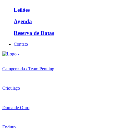
Leilões
Agenda
Reserva de Datas
Contato
Campereada / Team Penning
Crioulaço
Doma de Ouro
Enduro