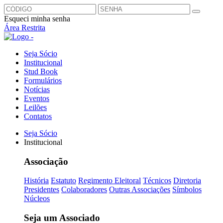
Esqueci minha senha
Área Restrita
Seja Sócio
Institucional
Stud Book
Formulários
Notícias
Eventos
Leilões
Contatos
Seja Sócio
Institucional
Associação
História
Estatuto
Regimento Eleitoral
Técnicos
Diretoria
Presidentes
Colaboradores
Outras Associações
Símbolos
Núcleos
Seja um Associado