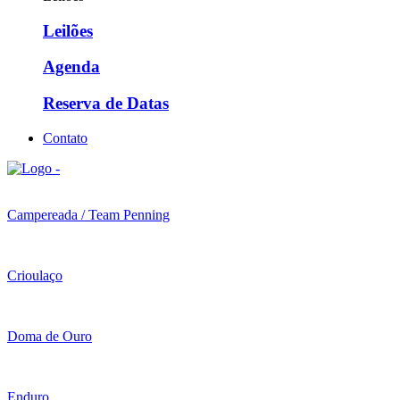
Leilões
Agenda
Reserva de Datas
Contato
Campereada / Team Penning
Crioulaço
Doma de Ouro
Enduro