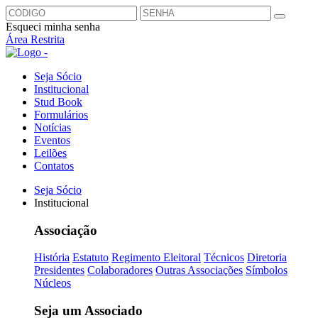
Esqueci minha senha
Área Restrita
Seja Sócio
Institucional
Stud Book
Formulários
Notícias
Eventos
Leilões
Contatos
Seja Sócio
Institucional
Associação
História
Estatuto
Regimento Eleitoral
Técnicos
Diretoria
Presidentes
Colaboradores
Outras Associações
Símbolos
Núcleos
Seja um Associado