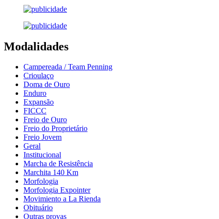
Modalidades
Campereada / Team Penning
Crioulaço
Doma de Ouro
Enduro
Expansão
FICCC
Freio de Ouro
Freio do Proprietário
Freio Jovem
Geral
Institucional
Marcha de Resistência
Marchita 140 Km
Morfologia
Morfologia Expointer
Movimiento a La Rienda
Obituário
Outras provas