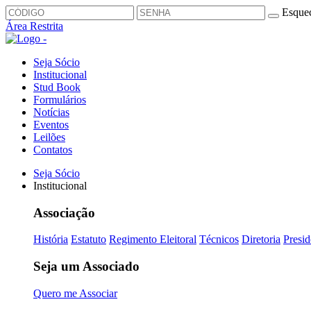
Esquec
Área Restrita
Seja Sócio
Institucional
Stud Book
Formulários
Notícias
Eventos
Leilões
Contatos
Seja Sócio
Institucional
Associação
História
Estatuto
Regimento Eleitoral
Técnicos
Diretoria
Presid
Seja um Associado
Quero me Associar