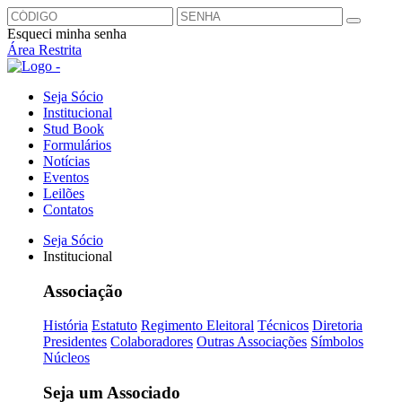
Esqueci minha senha
Área Restrita
Seja Sócio
Institucional
Stud Book
Formulários
Notícias
Eventos
Leilões
Contatos
Seja Sócio
Institucional
Associação
História
Estatuto
Regimento Eleitoral
Técnicos
Diretoria
Presidentes
Colaboradores
Outras Associações
Símbolos
Núcleos
Seja um Associado