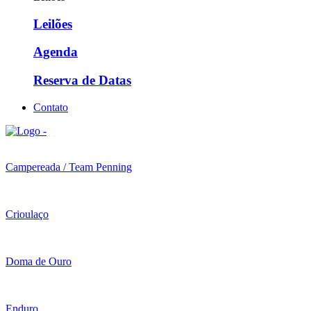
Leilões
Agenda
Reserva de Datas
Contato
Campereada / Team Penning
Crioulaço
Doma de Ouro
Enduro