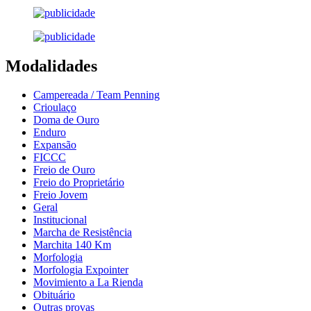
Modalidades
Campereada / Team Penning
Crioulaço
Doma de Ouro
Enduro
Expansão
FICCC
Freio de Ouro
Freio do Proprietário
Freio Jovem
Geral
Institucional
Marcha de Resistência
Marchita 140 Km
Morfologia
Morfologia Expointer
Movimiento a La Rienda
Obituário
Outras provas