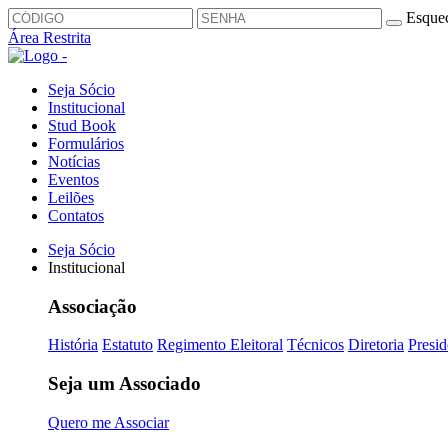
Esquec
Área Restrita
Seja Sócio
Institucional
Stud Book
Formulários
Notícias
Eventos
Leilões
Contatos
Seja Sócio
Institucional
Associação
História
Estatuto
Regimento Eleitoral
Técnicos
Diretoria
Presid
Seja um Associado
Quero me Associar