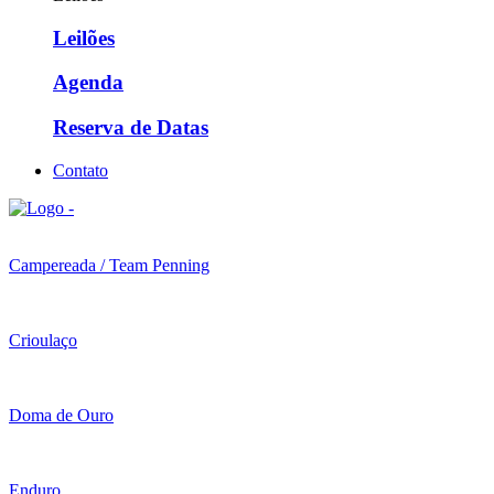
Leilões
Agenda
Reserva de Datas
Contato
Campereada / Team Penning
Crioulaço
Doma de Ouro
Enduro