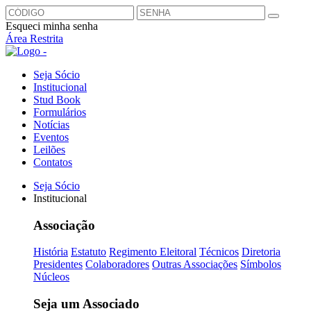
Esqueci minha senha
Área Restrita
Seja Sócio
Institucional
Stud Book
Formulários
Notícias
Eventos
Leilões
Contatos
Seja Sócio
Institucional
Associação
História
Estatuto
Regimento Eleitoral
Técnicos
Diretoria
Presidentes
Colaboradores
Outras Associações
Símbolos
Núcleos
Seja um Associado