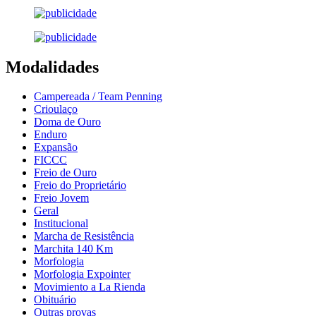
Modalidades
Campereada / Team Penning
Crioulaço
Doma de Ouro
Enduro
Expansão
FICCC
Freio de Ouro
Freio do Proprietário
Freio Jovem
Geral
Institucional
Marcha de Resistência
Marchita 140 Km
Morfologia
Morfologia Expointer
Movimiento a La Rienda
Obituário
Outras provas