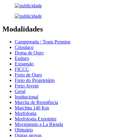
Modalidades
Campereada / Team Penning
Crioulaço
Doma de Ouro
Enduro
Expansão
FICCC
Freio de Ouro
Freio do Proprietário
Freio Jovem
Geral
Institucional
Marcha de Resistência
Marchita 140 Km
Morfologia
Morfologia Expointer
Movimiento a La Rienda
Obituário
Outras provas