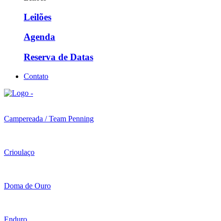
Leilões
Agenda
Reserva de Datas
Contato
Campereada / Team Penning
Crioulaço
Doma de Ouro
Enduro