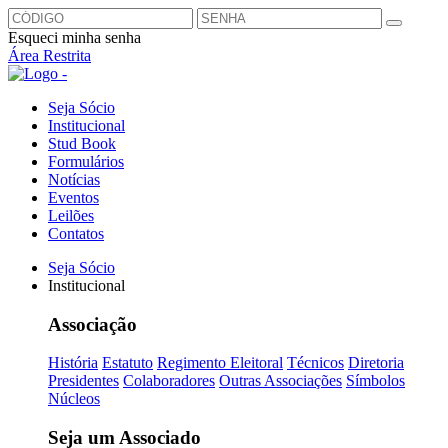
Esqueci minha senha
Área Restrita
Seja Sócio
Institucional
Stud Book
Formulários
Notícias
Eventos
Leilões
Contatos
Seja Sócio
Institucional
Associação
História
Estatuto
Regimento Eleitoral
Técnicos
Diretoria
Presidentes
Colaboradores
Outras Associações
Símbolos
Núcleos
Seja um Associado