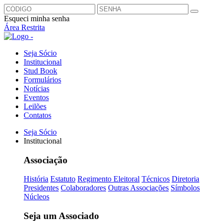
Esqueci minha senha
Área Restrita
Seja Sócio
Institucional
Stud Book
Formulários
Notícias
Eventos
Leilões
Contatos
Seja Sócio
Institucional
Associação
História
Estatuto
Regimento Eleitoral
Técnicos
Diretoria
Presidentes
Colaboradores
Outras Associações
Símbolos
Núcleos
Seja um Associado