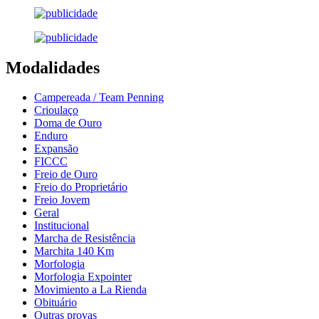
Modalidades
Campereada / Team Penning
Crioulaço
Doma de Ouro
Enduro
Expansão
FICCC
Freio de Ouro
Freio do Proprietário
Freio Jovem
Geral
Institucional
Marcha de Resistência
Marchita 140 Km
Morfologia
Morfologia Expointer
Movimiento a La Rienda
Obituário
Outras provas