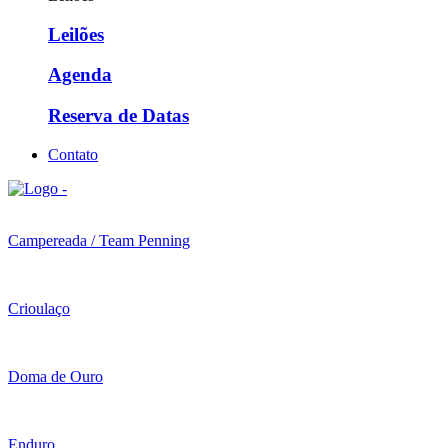
Leilões
Agenda
Reserva de Datas
Contato
Campereada / Team Penning
Crioulaço
Doma de Ouro
Enduro