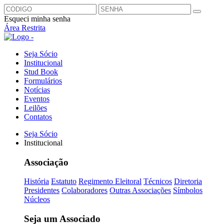
Esqueci minha senha
Área Restrita
Seja Sócio
Institucional
Stud Book
Formulários
Notícias
Eventos
Leilões
Contatos
Seja Sócio
Institucional
Associação
História
Estatuto
Regimento Eleitoral
Técnicos
Diretoria
Presidentes
Colaboradores
Outras Associações
Símbolos
Núcleos
Seja um Associado