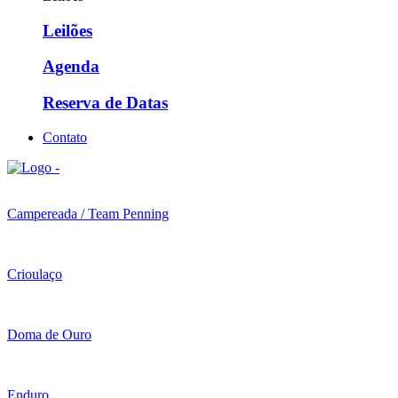
Leilões
Agenda
Reserva de Datas
Contato
Campereada / Team Penning
Crioulaço
Doma de Ouro
Enduro