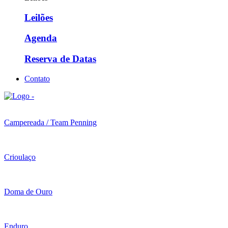
Leilões
Agenda
Reserva de Datas
Contato
Campereada / Team Penning
Crioulaço
Doma de Ouro
Enduro