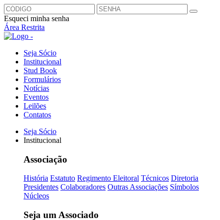
Esqueci minha senha
Área Restrita
Seja Sócio
Institucional
Stud Book
Formulários
Notícias
Eventos
Leilões
Contatos
Seja Sócio
Institucional
Associação
História
Estatuto
Regimento Eleitoral
Técnicos
Diretoria
Presidentes
Colaboradores
Outras Associações
Símbolos
Núcleos
Seja um Associado