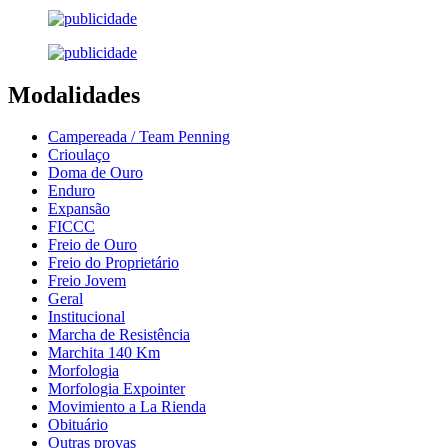
Modalidades
Campereada / Team Penning
Crioulaço
Doma de Ouro
Enduro
Expansão
FICCC
Freio de Ouro
Freio do Proprietário
Freio Jovem
Geral
Institucional
Marcha de Resistência
Marchita 140 Km
Morfologia
Morfologia Expointer
Movimiento a La Rienda
Obituário
Outras provas