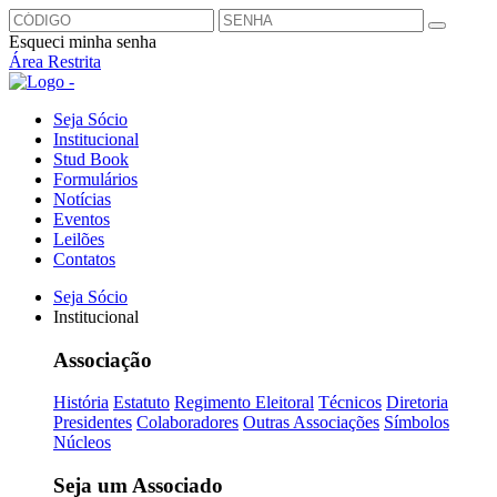
Esqueci minha senha
Área Restrita
Seja Sócio
Institucional
Stud Book
Formulários
Notícias
Eventos
Leilões
Contatos
Seja Sócio
Institucional
Associação
História
Estatuto
Regimento Eleitoral
Técnicos
Diretoria
Presidentes
Colaboradores
Outras Associações
Símbolos
Núcleos
Seja um Associado