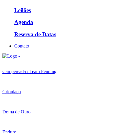
Leilões
Agenda
Reserva de Datas
Contato
Campereada / Team Penning
Crioulaço
Doma de Ouro
Enduro