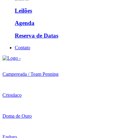
Leilões
Agenda
Reserva de Datas
Contato
Campereada / Team Penning
Crioulaço
Doma de Ouro
Enduro