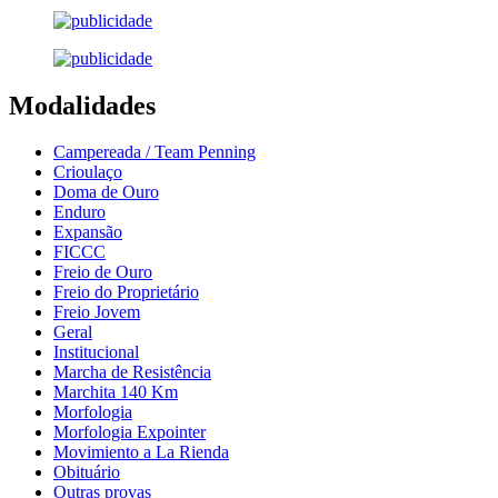
Modalidades
Campereada / Team Penning
Crioulaço
Doma de Ouro
Enduro
Expansão
FICCC
Freio de Ouro
Freio do Proprietário
Freio Jovem
Geral
Institucional
Marcha de Resistência
Marchita 140 Km
Morfologia
Morfologia Expointer
Movimiento a La Rienda
Obituário
Outras provas