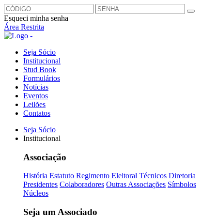
Esqueci minha senha
Área Restrita
Seja Sócio
Institucional
Stud Book
Formulários
Notícias
Eventos
Leilões
Contatos
Seja Sócio
Institucional
Associação
História
Estatuto
Regimento Eleitoral
Técnicos
Diretoria
Presidentes
Colaboradores
Outras Associações
Símbolos
Núcleos
Seja um Associado