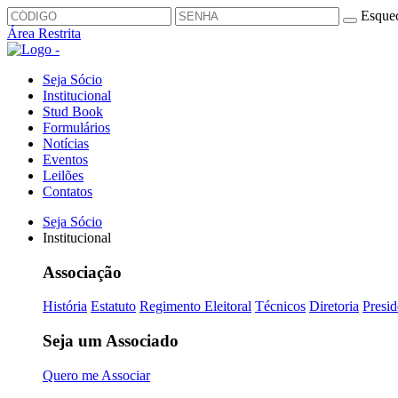
Esquec
Área Restrita
Seja Sócio
Institucional
Stud Book
Formulários
Notícias
Eventos
Leilões
Contatos
Seja Sócio
Institucional
Associação
História
Estatuto
Regimento Eleitoral
Técnicos
Diretoria
Presid
Seja um Associado
Quero me Associar