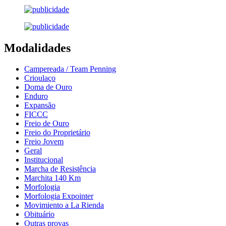
Modalidades
Campereada / Team Penning
Crioulaço
Doma de Ouro
Enduro
Expansão
FICCC
Freio de Ouro
Freio do Proprietário
Freio Jovem
Geral
Institucional
Marcha de Resistência
Marchita 140 Km
Morfologia
Morfologia Expointer
Movimiento a La Rienda
Obituário
Outras provas