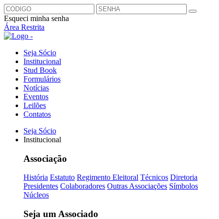
Esqueci minha senha
Área Restrita
Seja Sócio
Institucional
Stud Book
Formulários
Notícias
Eventos
Leilões
Contatos
Seja Sócio
Institucional
Associação
História
Estatuto
Regimento Eleitoral
Técnicos
Diretoria
Presidentes
Colaboradores
Outras Associações
Símbolos
Núcleos
Seja um Associado