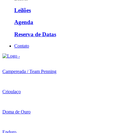
Leilões
Agenda
Reserva de Datas
Contato
Campereada / Team Penning
Crioulaço
Doma de Ouro
Enduro