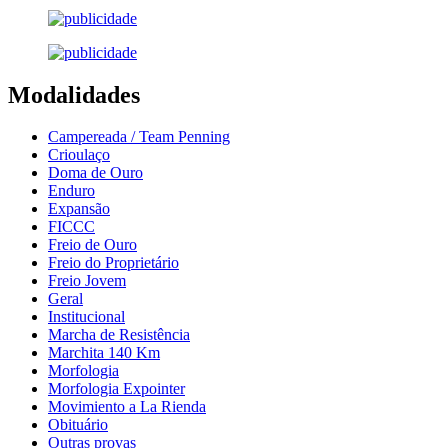
Modalidades
Campereada / Team Penning
Crioulaço
Doma de Ouro
Enduro
Expansão
FICCC
Freio de Ouro
Freio do Proprietário
Freio Jovem
Geral
Institucional
Marcha de Resistência
Marchita 140 Km
Morfologia
Morfologia Expointer
Movimiento a La Rienda
Obituário
Outras provas