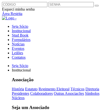
Esqueci minha senha
Área Restrita
Seja Sócio
Institucional
Stud Book
Formulários
Notícias
Eventos
Leilões
Contatos
Seja Sócio
Institucional
Associação
História
Estatuto
Regimento Eleitoral
Técnicos
Diretoria
Presidentes
Colaboradores
Outras Associações
Símbolos
Núcleos
Seja um Associado