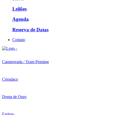
Leilões
Agenda
Reserva de Datas
Contato
Campereada / Team Penning
Crioulaço
Doma de Ouro
Enduro