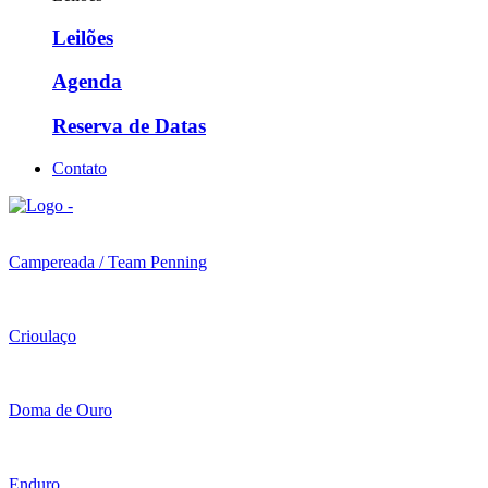
Leilões
Agenda
Reserva de Datas
Contato
Campereada / Team Penning
Crioulaço
Doma de Ouro
Enduro