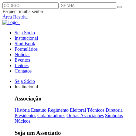
Esqueci minha senha
Área Restrita
Seja Sócio
Institucional
Stud Book
Formulários
Notícias
Eventos
Leilões
Contatos
Seja Sócio
Institucional
Associação
História
Estatuto
Regimento Eleitoral
Técnicos
Diretoria
Presidentes
Colaboradores
Outras Associações
Símbolos
Núcleos
Seja um Associado