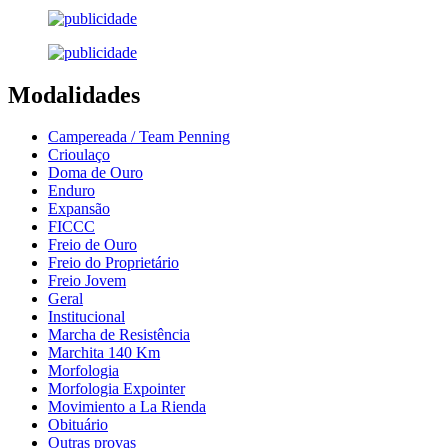
Modalidades
Campereada / Team Penning
Crioulaço
Doma de Ouro
Enduro
Expansão
FICCC
Freio de Ouro
Freio do Proprietário
Freio Jovem
Geral
Institucional
Marcha de Resistência
Marchita 140 Km
Morfologia
Morfologia Expointer
Movimiento a La Rienda
Obituário
Outras provas