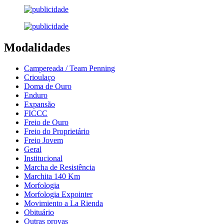
Modalidades
Campereada / Team Penning
Crioulaço
Doma de Ouro
Enduro
Expansão
FICCC
Freio de Ouro
Freio do Proprietário
Freio Jovem
Geral
Institucional
Marcha de Resistência
Marchita 140 Km
Morfologia
Morfologia Expointer
Movimiento a La Rienda
Obituário
Outras provas