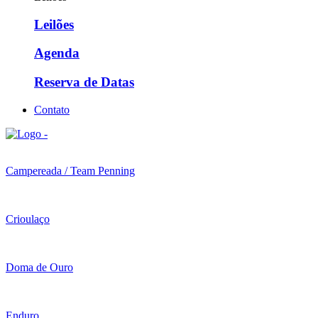
Leilões
Agenda
Reserva de Datas
Contato
Campereada / Team Penning
Crioulaço
Doma de Ouro
Enduro