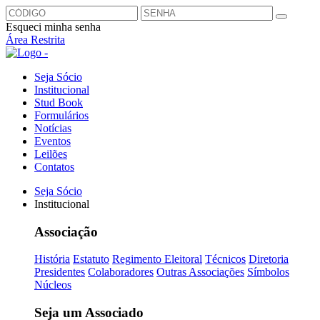
Esqueci minha senha
Área Restrita
Seja Sócio
Institucional
Stud Book
Formulários
Notícias
Eventos
Leilões
Contatos
Seja Sócio
Institucional
Associação
História
Estatuto
Regimento Eleitoral
Técnicos
Diretoria
Presidentes
Colaboradores
Outras Associações
Símbolos
Núcleos
Seja um Associado