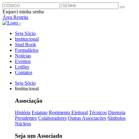
Esqueci minha senha
Área Restrita
Seja Sócio
Institucional
Stud Book
Formulários
Notícias
Eventos
Leilões
Contatos
Seja Sócio
Institucional
Associação
História
Estatuto
Regimento Eleitoral
Técnicos
Diretoria
Presidentes
Colaboradores
Outras Associações
Símbolos
Núcleos
Seja um Associado