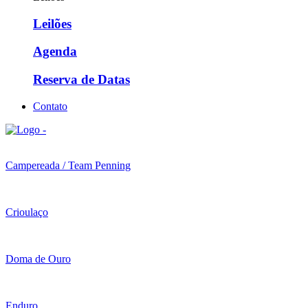
Leilões
Agenda
Reserva de Datas
Contato
Campereada / Team Penning
Crioulaço
Doma de Ouro
Enduro