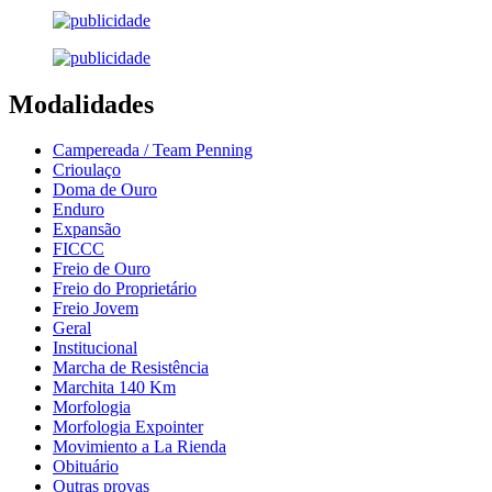
Modalidades
Campereada / Team Penning
Crioulaço
Doma de Ouro
Enduro
Expansão
FICCC
Freio de Ouro
Freio do Proprietário
Freio Jovem
Geral
Institucional
Marcha de Resistência
Marchita 140 Km
Morfologia
Morfologia Expointer
Movimiento a La Rienda
Obituário
Outras provas