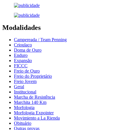
Modalidades
Campereada / Team Penning
Crioulaço
Doma de Ouro
Enduro
Expansão
FICCC
Freio de Ouro
Freio do Proprietário
Freio Jovem
Geral
Institucional
Marcha de Resistência
Marchita 140 Km
Morfologia
Morfologia Expointer
Movimiento a La Rienda
Obituário
Outras provas