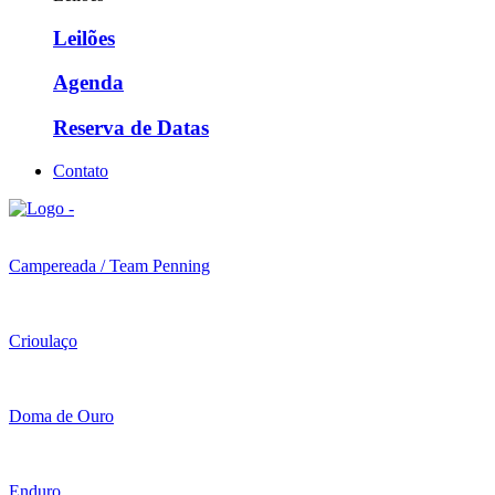
Leilões
Agenda
Reserva de Datas
Contato
Campereada / Team Penning
Crioulaço
Doma de Ouro
Enduro