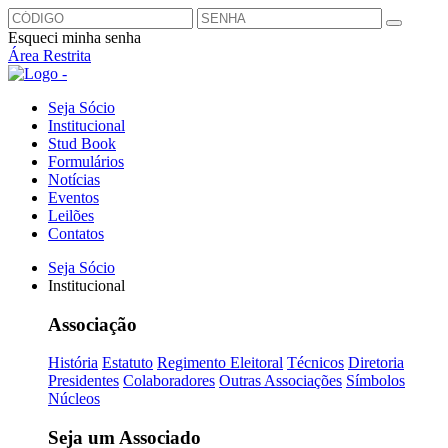
Esqueci minha senha
Área Restrita
Seja Sócio
Institucional
Stud Book
Formulários
Notícias
Eventos
Leilões
Contatos
Seja Sócio
Institucional
Associação
História
Estatuto
Regimento Eleitoral
Técnicos
Diretoria
Presidentes
Colaboradores
Outras Associações
Símbolos
Núcleos
Seja um Associado