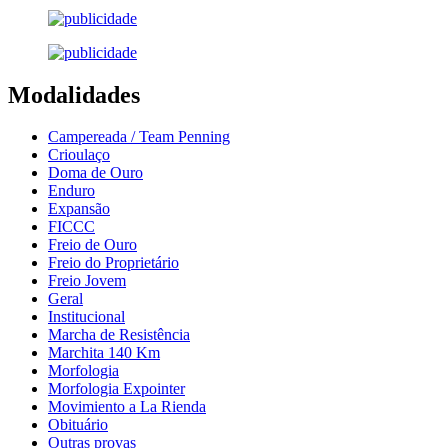
Modalidades
Campereada / Team Penning
Crioulaço
Doma de Ouro
Enduro
Expansão
FICCC
Freio de Ouro
Freio do Proprietário
Freio Jovem
Geral
Institucional
Marcha de Resistência
Marchita 140 Km
Morfologia
Morfologia Expointer
Movimiento a La Rienda
Obituário
Outras provas