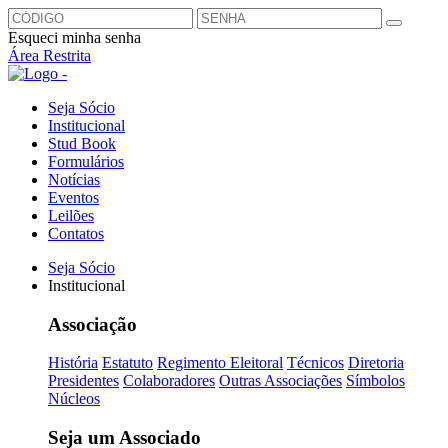
Esqueci minha senha
Área Restrita
Seja Sócio
Institucional
Stud Book
Formulários
Notícias
Eventos
Leilões
Contatos
Seja Sócio
Institucional
Associação
História
Estatuto
Regimento Eleitoral
Técnicos
Diretoria
Presidentes
Colaboradores
Outras Associações
Símbolos
Núcleos
Seja um Associado