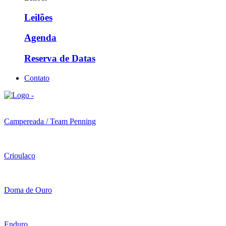
Leilões
Agenda
Reserva de Datas
Contato
Campereada / Team Penning
Crioulaço
Doma de Ouro
Enduro