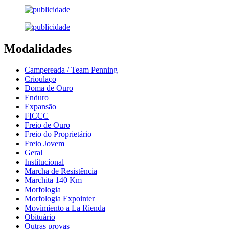
Modalidades
Campereada / Team Penning
Crioulaço
Doma de Ouro
Enduro
Expansão
FICCC
Freio de Ouro
Freio do Proprietário
Freio Jovem
Geral
Institucional
Marcha de Resistência
Marchita 140 Km
Morfologia
Morfologia Expointer
Movimiento a La Rienda
Obituário
Outras provas