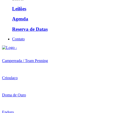
Leilões
Agenda
Reserva de Datas
Contato
Campereada / Team Penning
Crioulaço
Doma de Ouro
Enduro