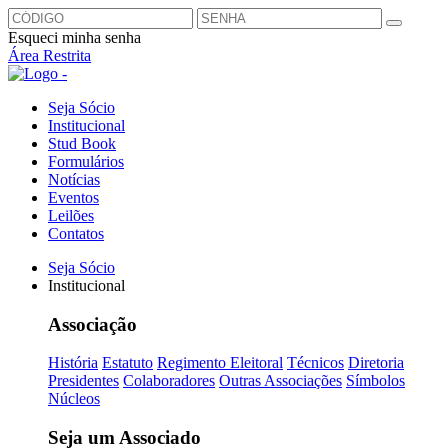
Esqueci minha senha
Área Restrita
Seja Sócio
Institucional
Stud Book
Formulários
Notícias
Eventos
Leilões
Contatos
Seja Sócio
Institucional
Associação
História
Estatuto
Regimento Eleitoral
Técnicos
Diretoria
Presidentes
Colaboradores
Outras Associações
Símbolos
Núcleos
Seja um Associado