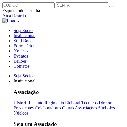
Esqueci minha senha
Área Restrita
Seja Sócio
Institucional
Stud Book
Formulários
Notícias
Eventos
Leilões
Contatos
Seja Sócio
Institucional
Associação
História
Estatuto
Regimento Eleitoral
Técnicos
Diretoria
Presidentes
Colaboradores
Outras Associações
Símbolos
Núcleos
Seja um Associado