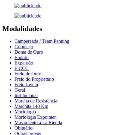
Modalidades
Campereada / Team Penning
Crioulaço
Doma de Ouro
Enduro
Expansão
FICCC
Freio de Ouro
Freio do Proprietário
Freio Jovem
Geral
Institucional
Marcha de Resistência
Marchita 140 Km
Morfologia
Morfologia Expointer
Movimiento a La Rienda
Obituário
Outras provas