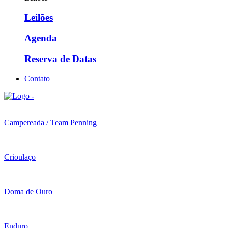
Leilões
Agenda
Reserva de Datas
Contato
Campereada / Team Penning
Crioulaço
Doma de Ouro
Enduro