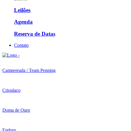
Leilões
Agenda
Reserva de Datas
Contato
Campereada / Team Penning
Crioulaço
Doma de Ouro
Enduro