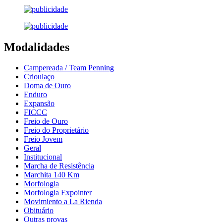
Modalidades
Campereada / Team Penning
Crioulaço
Doma de Ouro
Enduro
Expansão
FICCC
Freio de Ouro
Freio do Proprietário
Freio Jovem
Geral
Institucional
Marcha de Resistência
Marchita 140 Km
Morfologia
Morfologia Expointer
Movimiento a La Rienda
Obituário
Outras provas