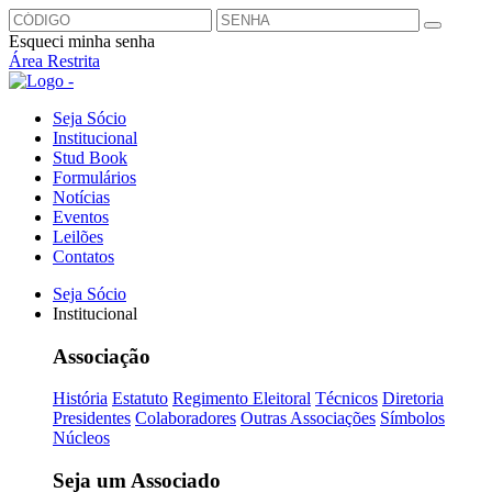
Esqueci minha senha
Área Restrita
Seja Sócio
Institucional
Stud Book
Formulários
Notícias
Eventos
Leilões
Contatos
Seja Sócio
Institucional
Associação
História
Estatuto
Regimento Eleitoral
Técnicos
Diretoria
Presidentes
Colaboradores
Outras Associações
Símbolos
Núcleos
Seja um Associado