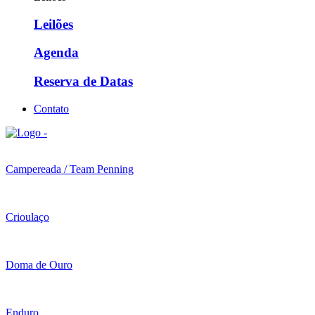
Leilões
Agenda
Reserva de Datas
Contato
Campereada / Team Penning
Crioulaço
Doma de Ouro
Enduro