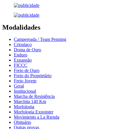
Modalidades
Campereada / Team Penning
Crioulaço
Doma de Ouro
Enduro
Expansão
FICCC
Freio de Ouro
Freio do Proprietário
Freio Jovem
Geral
Institucional
Marcha de Resistência
Marchita 140 Km
Morfologia
Morfologia Expointer
Movimiento a La Rienda
Obituário
Outras provas