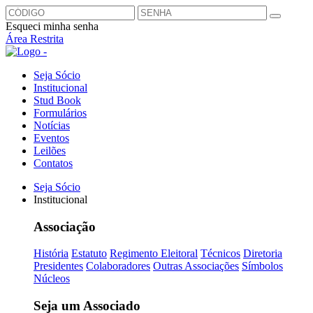
Esqueci minha senha
Área Restrita
Seja Sócio
Institucional
Stud Book
Formulários
Notícias
Eventos
Leilões
Contatos
Seja Sócio
Institucional
Associação
História
Estatuto
Regimento Eleitoral
Técnicos
Diretoria
Presidentes
Colaboradores
Outras Associações
Símbolos
Núcleos
Seja um Associado