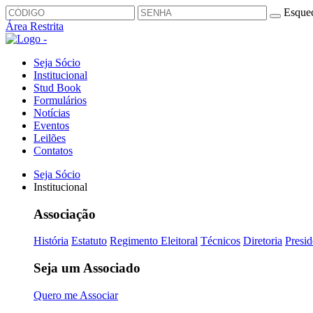
Esquec
Área Restrita
Seja Sócio
Institucional
Stud Book
Formulários
Notícias
Eventos
Leilões
Contatos
Seja Sócio
Institucional
Associação
História
Estatuto
Regimento Eleitoral
Técnicos
Diretoria
Presid
Seja um Associado
Quero me Associar