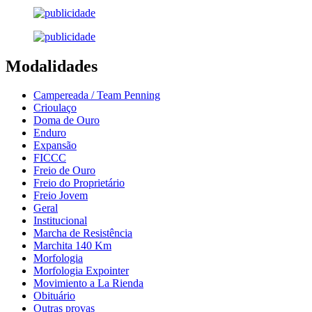
Modalidades
Campereada / Team Penning
Crioulaço
Doma de Ouro
Enduro
Expansão
FICCC
Freio de Ouro
Freio do Proprietário
Freio Jovem
Geral
Institucional
Marcha de Resistência
Marchita 140 Km
Morfologia
Morfologia Expointer
Movimiento a La Rienda
Obituário
Outras provas