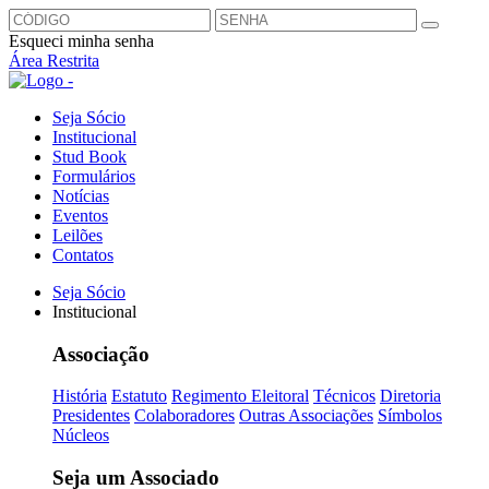
Esqueci minha senha
Área Restrita
Seja Sócio
Institucional
Stud Book
Formulários
Notícias
Eventos
Leilões
Contatos
Seja Sócio
Institucional
Associação
História
Estatuto
Regimento Eleitoral
Técnicos
Diretoria
Presidentes
Colaboradores
Outras Associações
Símbolos
Núcleos
Seja um Associado