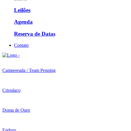
Leilões
Agenda
Reserva de Datas
Contato
Campereada / Team Penning
Crioulaço
Doma de Ouro
Enduro