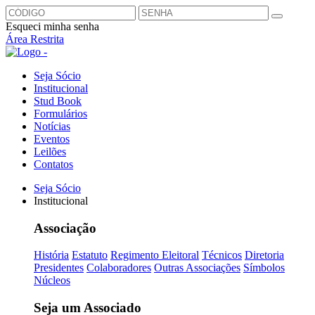
Esqueci minha senha
Área Restrita
Seja Sócio
Institucional
Stud Book
Formulários
Notícias
Eventos
Leilões
Contatos
Seja Sócio
Institucional
Associação
História
Estatuto
Regimento Eleitoral
Técnicos
Diretoria
Presidentes
Colaboradores
Outras Associações
Símbolos
Núcleos
Seja um Associado