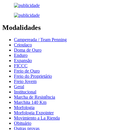
Modalidades
Campereada / Team Penning
Crioulaço
Doma de Ouro
Enduro
Expansão
FICCC
Freio de Ouro
Freio do Proprietário
Freio Jovem
Geral
Institucional
Marcha de Resistência
Marchita 140 Km
Morfologia
Morfologia Expointer
Movimiento a La Rienda
Obituário
Outras provas