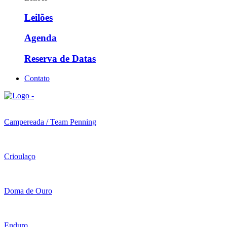
Leilões
Agenda
Reserva de Datas
Contato
Campereada / Team Penning
Crioulaço
Doma de Ouro
Enduro