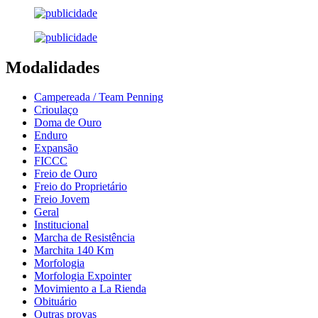
Modalidades
Campereada / Team Penning
Crioulaço
Doma de Ouro
Enduro
Expansão
FICCC
Freio de Ouro
Freio do Proprietário
Freio Jovem
Geral
Institucional
Marcha de Resistência
Marchita 140 Km
Morfologia
Morfologia Expointer
Movimiento a La Rienda
Obituário
Outras provas