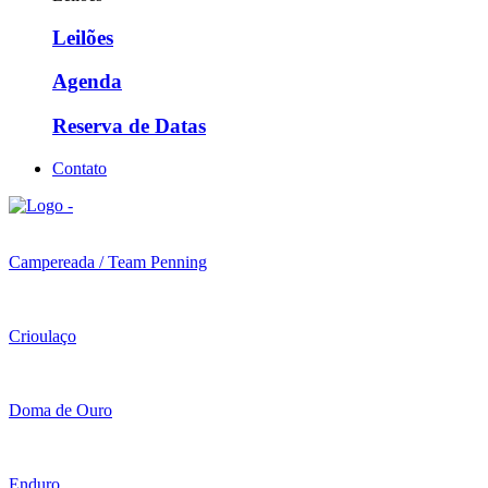
Leilões
Agenda
Reserva de Datas
Contato
Campereada / Team Penning
Crioulaço
Doma de Ouro
Enduro