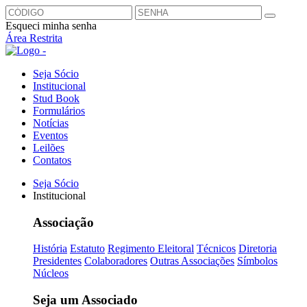
Esqueci minha senha
Área Restrita
Seja Sócio
Institucional
Stud Book
Formulários
Notícias
Eventos
Leilões
Contatos
Seja Sócio
Institucional
Associação
História
Estatuto
Regimento Eleitoral
Técnicos
Diretoria
Presidentes
Colaboradores
Outras Associações
Símbolos
Núcleos
Seja um Associado