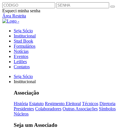
Esqueci minha senha
Área Restrita
Seja Sócio
Institucional
Stud Book
Formulários
Notícias
Eventos
Leilões
Contatos
Seja Sócio
Institucional
Associação
História
Estatuto
Regimento Eleitoral
Técnicos
Diretoria
Presidentes
Colaboradores
Outras Associações
Símbolos
Núcleos
Seja um Associado