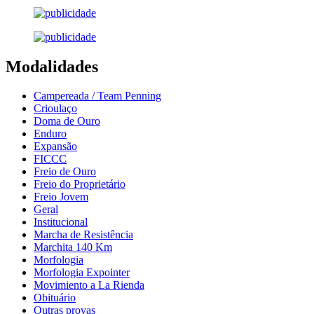
Modalidades
Campereada / Team Penning
Crioulaço
Doma de Ouro
Enduro
Expansão
FICCC
Freio de Ouro
Freio do Proprietário
Freio Jovem
Geral
Institucional
Marcha de Resistência
Marchita 140 Km
Morfologia
Morfologia Expointer
Movimiento a La Rienda
Obituário
Outras provas