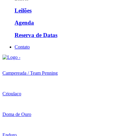
Leilões
Agenda
Reserva de Datas
Contato
Campereada / Team Penning
Crioulaço
Doma de Ouro
Enduro