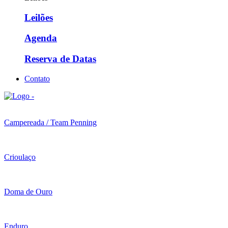
Leilões
Agenda
Reserva de Datas
Contato
Campereada / Team Penning
Crioulaço
Doma de Ouro
Enduro