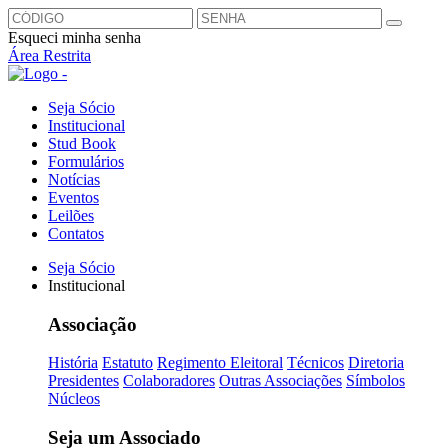
Esqueci minha senha
Área Restrita
Seja Sócio
Institucional
Stud Book
Formulários
Notícias
Eventos
Leilões
Contatos
Seja Sócio
Institucional
Associação
História
Estatuto
Regimento Eleitoral
Técnicos
Diretoria
Presidentes
Colaboradores
Outras Associações
Símbolos
Núcleos
Seja um Associado