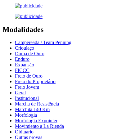
Modalidades
Campereada / Team Penning
Crioulaço
Doma de Ouro
Enduro
Expansão
FICCC
Freio de Ouro
Freio do Proprietário
Freio Jovem
Geral
Institucional
Marcha de Resistência
Marchita 140 Km
Morfologia
Morfologia Expointer
Movimiento a La Rienda
Obituário
Outras provas