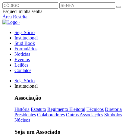
Esqueci minha senha
Área Restrita
Seja Sócio
Institucional
Stud Book
Formulários
Notícias
Eventos
Leilões
Contatos
Seja Sócio
Institucional
Associação
História
Estatuto
Regimento Eleitoral
Técnicos
Diretoria
Presidentes
Colaboradores
Outras Associações
Símbolos
Núcleos
Seja um Associado