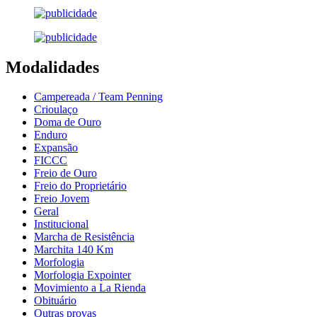
Modalidades
Campereada / Team Penning
Crioulaço
Doma de Ouro
Enduro
Expansão
FICCC
Freio de Ouro
Freio do Proprietário
Freio Jovem
Geral
Institucional
Marcha de Resistência
Marchita 140 Km
Morfologia
Morfologia Expointer
Movimiento a La Rienda
Obituário
Outras provas