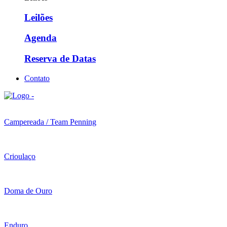
Leilões
Agenda
Reserva de Datas
Contato
Campereada / Team Penning
Crioulaço
Doma de Ouro
Enduro