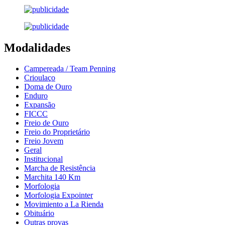
Modalidades
Campereada / Team Penning
Crioulaço
Doma de Ouro
Enduro
Expansão
FICCC
Freio de Ouro
Freio do Proprietário
Freio Jovem
Geral
Institucional
Marcha de Resistência
Marchita 140 Km
Morfologia
Morfologia Expointer
Movimiento a La Rienda
Obituário
Outras provas