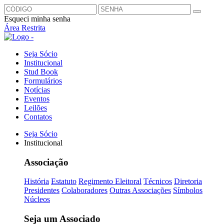
Esqueci minha senha
Área Restrita
Seja Sócio
Institucional
Stud Book
Formulários
Notícias
Eventos
Leilões
Contatos
Seja Sócio
Institucional
Associação
História
Estatuto
Regimento Eleitoral
Técnicos
Diretoria
Presidentes
Colaboradores
Outras Associações
Símbolos
Núcleos
Seja um Associado