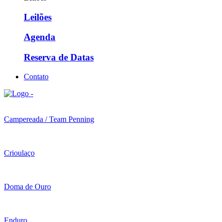
Leilões
Agenda
Reserva de Datas
Contato
Campereada / Team Penning
Crioulaço
Doma de Ouro
Enduro