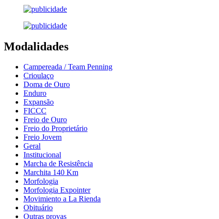
Modalidades
Campereada / Team Penning
Crioulaço
Doma de Ouro
Enduro
Expansão
FICCC
Freio de Ouro
Freio do Proprietário
Freio Jovem
Geral
Institucional
Marcha de Resistência
Marchita 140 Km
Morfologia
Morfologia Expointer
Movimiento a La Rienda
Obituário
Outras provas