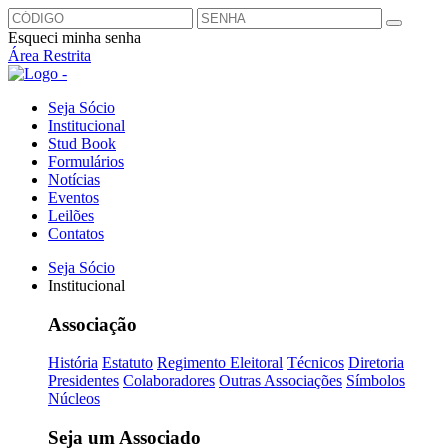
Esqueci minha senha
Área Restrita
Seja Sócio
Institucional
Stud Book
Formulários
Notícias
Eventos
Leilões
Contatos
Seja Sócio
Institucional
Associação
História
Estatuto
Regimento Eleitoral
Técnicos
Diretoria
Presidentes
Colaboradores
Outras Associações
Símbolos
Núcleos
Seja um Associado