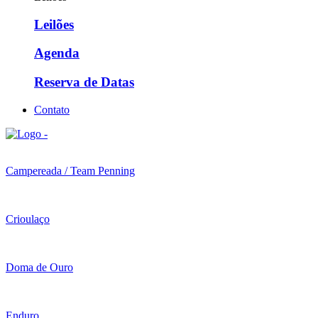
Leilões
Agenda
Reserva de Datas
Contato
Campereada / Team Penning
Crioulaço
Doma de Ouro
Enduro