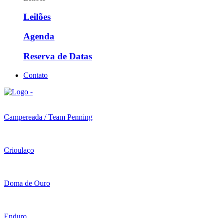
Leilões
Agenda
Reserva de Datas
Contato
Campereada / Team Penning
Crioulaço
Doma de Ouro
Enduro