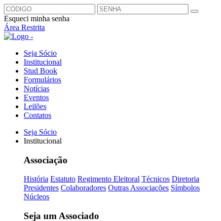
Esqueci minha senha
Área Restrita
Seja Sócio
Institucional
Stud Book
Formulários
Notícias
Eventos
Leilões
Contatos
Seja Sócio
Institucional
Associação
História
Estatuto
Regimento Eleitoral
Técnicos
Diretoria
Presidentes
Colaboradores
Outras Associações
Símbolos
Núcleos
Seja um Associado