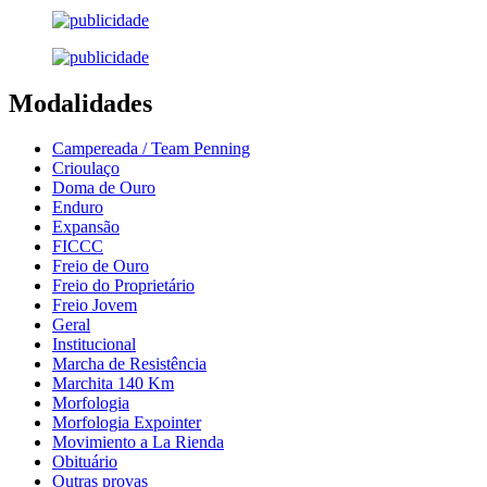
Modalidades
Campereada / Team Penning
Crioulaço
Doma de Ouro
Enduro
Expansão
FICCC
Freio de Ouro
Freio do Proprietário
Freio Jovem
Geral
Institucional
Marcha de Resistência
Marchita 140 Km
Morfologia
Morfologia Expointer
Movimiento a La Rienda
Obituário
Outras provas