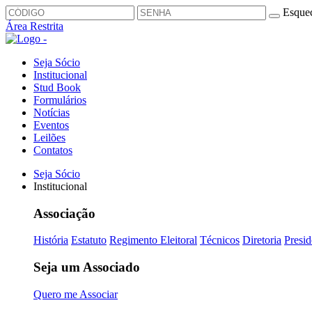
Esquec
Área Restrita
Seja Sócio
Institucional
Stud Book
Formulários
Notícias
Eventos
Leilões
Contatos
Seja Sócio
Institucional
Associação
História
Estatuto
Regimento Eleitoral
Técnicos
Diretoria
Presid
Seja um Associado
Quero me Associar