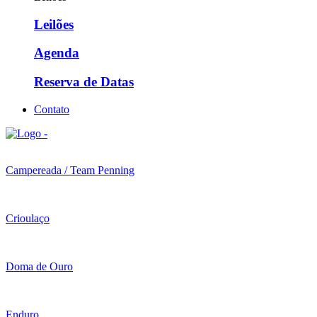
Leilões
Agenda
Reserva de Datas
Contato
Campereada / Team Penning
Crioulaço
Doma de Ouro
Enduro