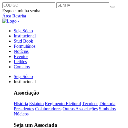
Esqueci minha senha
Área Restrita
Seja Sócio
Institucional
Stud Book
Formulários
Notícias
Eventos
Leilões
Contatos
Seja Sócio
Institucional
Associação
História
Estatuto
Regimento Eleitoral
Técnicos
Diretoria
Presidentes
Colaboradores
Outras Associações
Símbolos
Núcleos
Seja um Associado