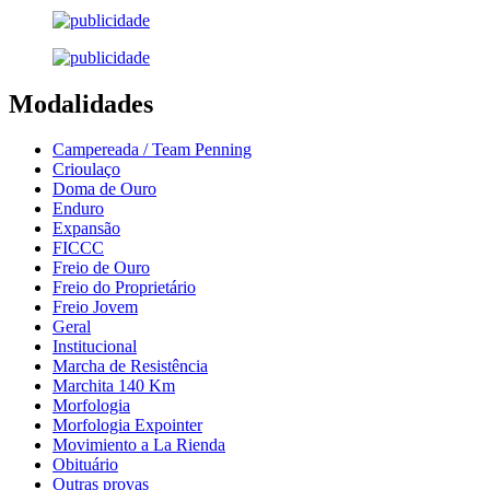
Modalidades
Campereada / Team Penning
Crioulaço
Doma de Ouro
Enduro
Expansão
FICCC
Freio de Ouro
Freio do Proprietário
Freio Jovem
Geral
Institucional
Marcha de Resistência
Marchita 140 Km
Morfologia
Morfologia Expointer
Movimiento a La Rienda
Obituário
Outras provas