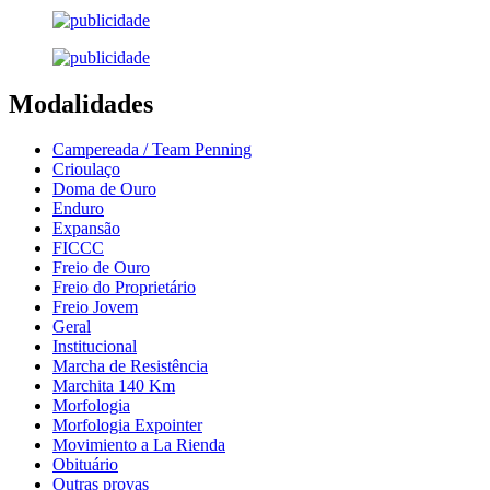
Modalidades
Campereada / Team Penning
Crioulaço
Doma de Ouro
Enduro
Expansão
FICCC
Freio de Ouro
Freio do Proprietário
Freio Jovem
Geral
Institucional
Marcha de Resistência
Marchita 140 Km
Morfologia
Morfologia Expointer
Movimiento a La Rienda
Obituário
Outras provas