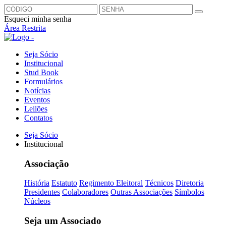
Esqueci minha senha
Área Restrita
Seja Sócio
Institucional
Stud Book
Formulários
Notícias
Eventos
Leilões
Contatos
Seja Sócio
Institucional
Associação
História
Estatuto
Regimento Eleitoral
Técnicos
Diretoria
Presidentes
Colaboradores
Outras Associações
Símbolos
Núcleos
Seja um Associado