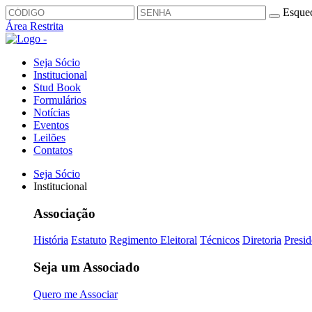
Esquec
Área Restrita
Seja Sócio
Institucional
Stud Book
Formulários
Notícias
Eventos
Leilões
Contatos
Seja Sócio
Institucional
Associação
História
Estatuto
Regimento Eleitoral
Técnicos
Diretoria
Presid
Seja um Associado
Quero me Associar