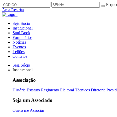
Esquec
Área Restrita
Seja Sócio
Institucional
Stud Book
Formulários
Notícias
Eventos
Leilões
Contatos
Seja Sócio
Institucional
Associação
História
Estatuto
Regimento Eleitoral
Técnicos
Diretoria
Presid
Seja um Associado
Quero me Associar