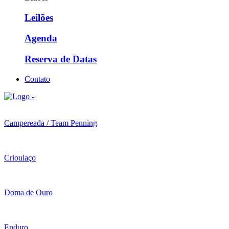
Leilões
Agenda
Reserva de Datas
Contato
Campereada / Team Penning
Crioulaço
Doma de Ouro
Enduro