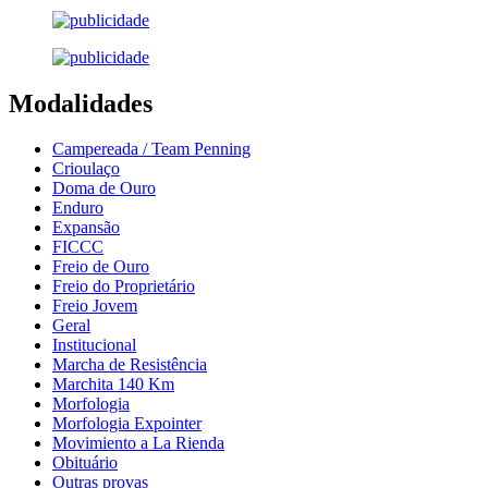
Modalidades
Campereada / Team Penning
Crioulaço
Doma de Ouro
Enduro
Expansão
FICCC
Freio de Ouro
Freio do Proprietário
Freio Jovem
Geral
Institucional
Marcha de Resistência
Marchita 140 Km
Morfologia
Morfologia Expointer
Movimiento a La Rienda
Obituário
Outras provas