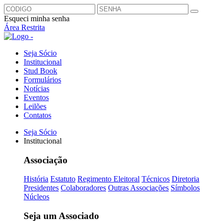
Esqueci minha senha
Área Restrita
Seja Sócio
Institucional
Stud Book
Formulários
Notícias
Eventos
Leilões
Contatos
Seja Sócio
Institucional
Associação
História
Estatuto
Regimento Eleitoral
Técnicos
Diretoria
Presidentes
Colaboradores
Outras Associações
Símbolos
Núcleos
Seja um Associado