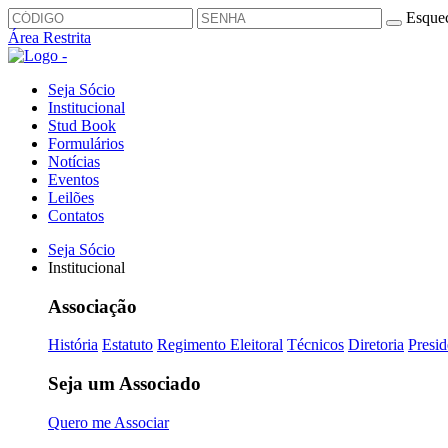
Esquec
Área Restrita
Seja Sócio
Institucional
Stud Book
Formulários
Notícias
Eventos
Leilões
Contatos
Seja Sócio
Institucional
Associação
História
Estatuto
Regimento Eleitoral
Técnicos
Diretoria
Presid
Seja um Associado
Quero me Associar