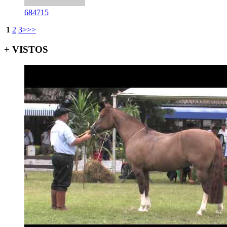
684715
1
2
3
>
>>
+ VISTOS