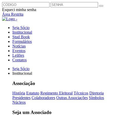
Esqueci minha senha
Área Restrita
Seja Sócio
Institucional
Stud Book
Formulários
Notícias
Eventos
Leilões
Contatos
Seja Sócio
Institucional
Associação
História
Estatuto
Regimento Eleitoral
Técnicos
Diretoria
Presidentes
Colaboradores
Outras Associações
Símbolos
Núcleos
Seja um Associado