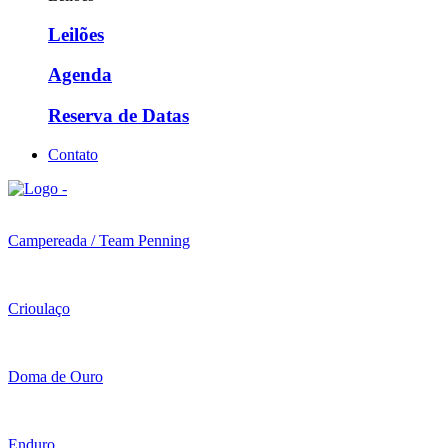
Leilões
Agenda
Reserva de Datas
Contato
Campereada / Team Penning
Crioulaço
Doma de Ouro
Enduro