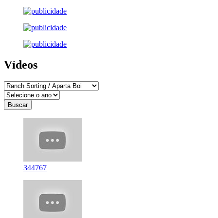
Vídeos
344767