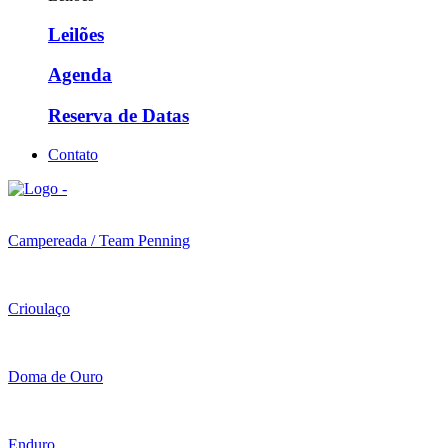
Leilões
Agenda
Reserva de Datas
Contato
Campereada / Team Penning
Crioulaço
Doma de Ouro
Enduro