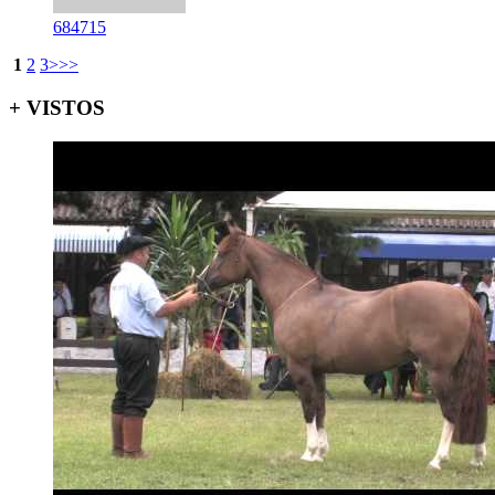
684715
1
2
3
>
>>
+ VISTOS