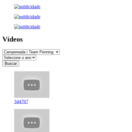
Vídeos
344767