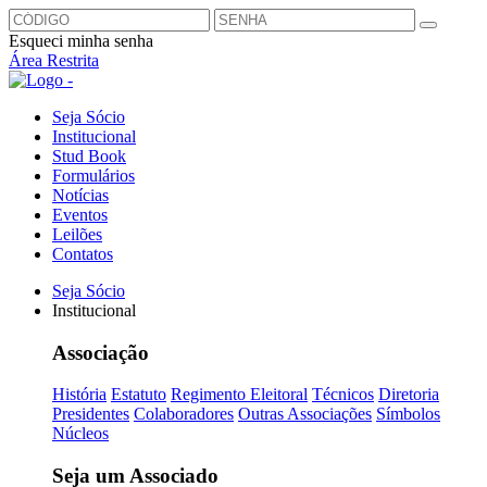
Esqueci minha senha
Área Restrita
Seja Sócio
Institucional
Stud Book
Formulários
Notícias
Eventos
Leilões
Contatos
Seja Sócio
Institucional
Associação
História
Estatuto
Regimento Eleitoral
Técnicos
Diretoria
Presidentes
Colaboradores
Outras Associações
Símbolos
Núcleos
Seja um Associado