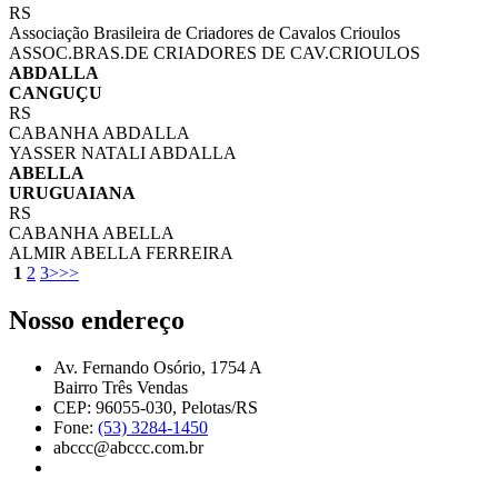
RS
Associação Brasileira de Criadores de Cavalos Crioulos
ASSOC.BRAS.DE CRIADORES DE CAV.CRIOULOS
ABDALLA
CANGUÇU
RS
CABANHA ABDALLA
YASSER NATALI ABDALLA
ABELLA
URUGUAIANA
RS
CABANHA ABELLA
ALMIR ABELLA FERREIRA
1
2
3
>
>>
Nosso endereço
Av. Fernando Osório, 1754 A
Bairro Três Vendas
CEP: 96055-030, Pelotas/RS
Fone:
(53) 3284-1450
abccc@abccc.com.br