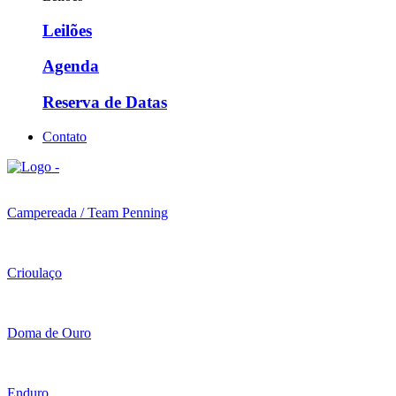
Leilões
Agenda
Reserva de Datas
Contato
Campereada / Team Penning
Crioulaço
Doma de Ouro
Enduro