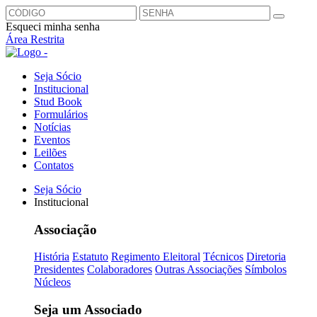
Esqueci minha senha
Área Restrita
Seja Sócio
Institucional
Stud Book
Formulários
Notícias
Eventos
Leilões
Contatos
Seja Sócio
Institucional
Associação
História
Estatuto
Regimento Eleitoral
Técnicos
Diretoria
Presidentes
Colaboradores
Outras Associações
Símbolos
Núcleos
Seja um Associado