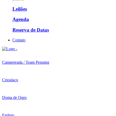
Leilões
Agenda
Reserva de Datas
Contato
Campereada / Team Penning
Crioulaço
Doma de Ouro
Enduro