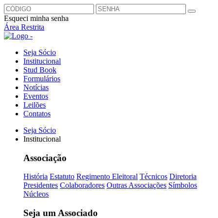
Esqueci minha senha
Área Restrita
Seja Sócio
Institucional
Stud Book
Formulários
Notícias
Eventos
Leilões
Contatos
Seja Sócio
Institucional
Associação
História
Estatuto
Regimento Eleitoral
Técnicos
Diretoria
Presidentes
Colaboradores
Outras Associações
Símbolos
Núcleos
Seja um Associado