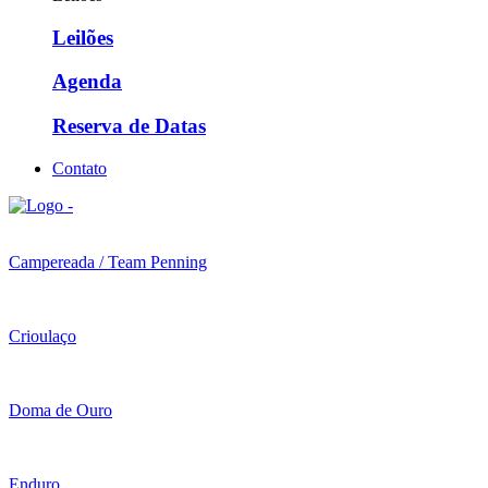
Leilões
Agenda
Reserva de Datas
Contato
Campereada / Team Penning
Crioulaço
Doma de Ouro
Enduro