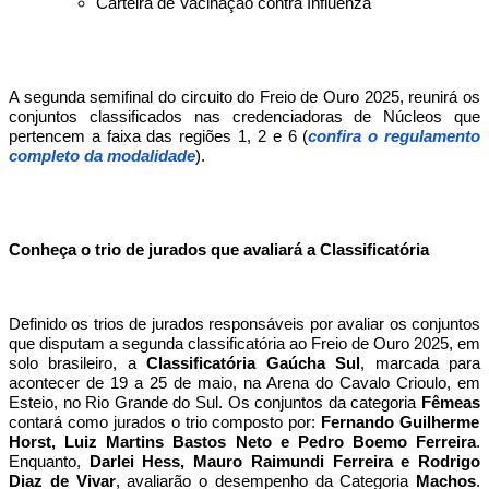
Carteira de Vacinação contra Influenza
A segunda semifinal do circuito do Freio de Ouro 2025, reunirá os
conjuntos classificados nas credenciadoras de Núcleos que
pertencem a faixa das regiões 1, 2 e 6 (
confira o regulamento
completo da modalidade
).
Conheça o trio de jurados que avaliará a Classificatória
Definido os trios de jurados responsáveis por avaliar os conjuntos
que disputam a segunda classificatória ao Freio de Ouro 2025, em
solo brasileiro, a
Classificatória Gaúcha Sul
, marcada para
acontecer de 19 a 25 de maio, na Arena do Cavalo Crioulo, em
Esteio, no Rio Grande do Sul. Os conjuntos da categoria
Fêmeas
contará como jurados o trio composto por:
Fernando Guilherme
Horst, Luiz Martins Bastos Neto e Pedro Boemo Ferreira
.
Enquanto,
Darlei Hess, Mauro Raimundi Ferreira e Rodrigo
Diaz de Vivar
, avaliarão o desempenho da Categoria
Machos
.