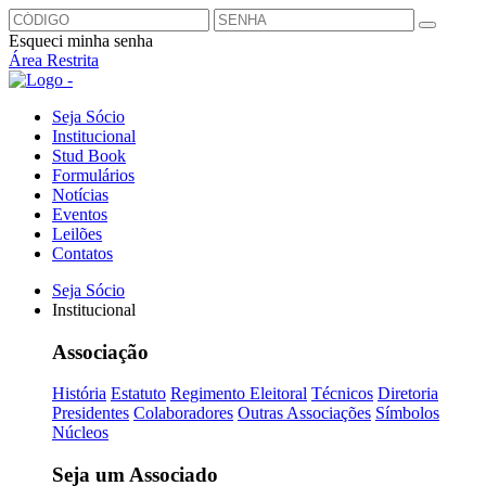
Esqueci minha senha
Área Restrita
Seja Sócio
Institucional
Stud Book
Formulários
Notícias
Eventos
Leilões
Contatos
Seja Sócio
Institucional
Associação
História
Estatuto
Regimento Eleitoral
Técnicos
Diretoria
Presidentes
Colaboradores
Outras Associações
Símbolos
Núcleos
Seja um Associado