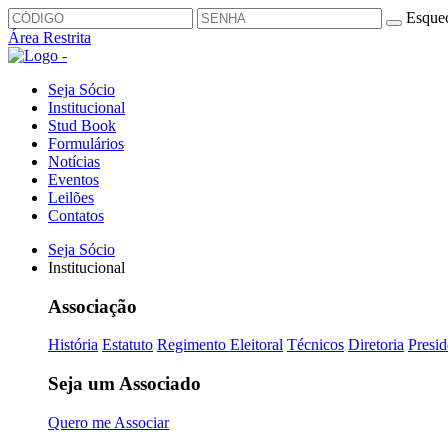
Esquec
Área Restrita
Seja Sócio
Institucional
Stud Book
Formulários
Notícias
Eventos
Leilões
Contatos
Seja Sócio
Institucional
Associação
História
Estatuto
Regimento Eleitoral
Técnicos
Diretoria
Presid
Seja um Associado
Quero me Associar