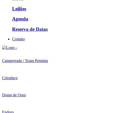
Leilões
Agenda
Reserva de Datas
Contato
Campereada / Team Penning
Crioulaço
Doma de Ouro
Enduro