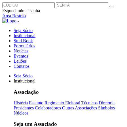
Esqueci minha senha
Área Restrita
Seja Sócio
Institucional
Stud Book
Formulários
Notícias
Eventos
Leilões
Contatos
Seja Sócio
Institucional
Associação
História
Estatuto
Regimento Eleitoral
Técnicos
Diretoria
Presidentes
Colaboradores
Outras Associações
Símbolos
Núcleos
Seja um Associado