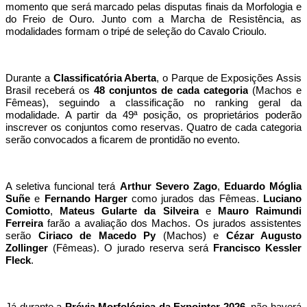
momento que será marcado pelas disputas finais da Morfologia e
do Freio de Ouro. Junto com a Marcha de Resistência, as
modalidades formam o tripé de seleção do Cavalo Crioulo.
Durante a
Classificatória Aberta
, o Parque de Exposições Assis
Brasil receberá os
48 conjuntos de cada categoria
(Machos e
Fêmeas), seguindo a classificação no ranking geral da
modalidade. A partir da 49ª posição, os proprietários poderão
inscrever os conjuntos como reservas. Quatro de cada categoria
serão convocados a ficarem de prontidão no evento.
A seletiva funcional terá
Arthur Severo Zago
,
Eduardo Móglia
Suñe
e
Fernando Harger
como jurados das Fêmeas.
Luciano
Comiotto
,
Mateus Gularte da Silveira
e
Mauro Raimundi
Ferreira
farão a avaliação dos Machos. Os jurados assistentes
serão
Ciriaco de Macedo Py
(Machos) e
Cézar Augusto
Zollinger
(Fêmeas). O jurado reserva será
Francisco Kessler
Fleck
.