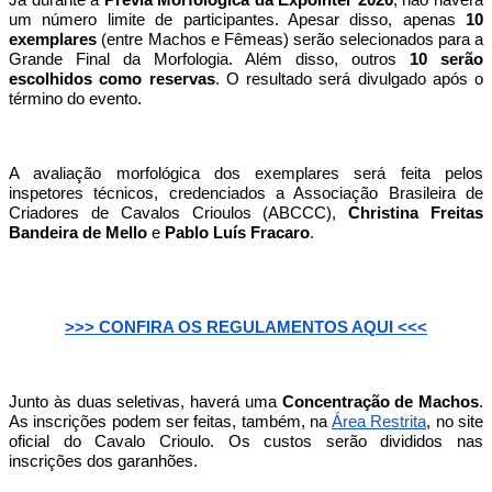
Já durante a
Prévia Morfológica da Expointer 2026
, não haverá
um número limite de participantes. Apesar disso, apenas
10
exemplares
(entre Machos e Fêmeas) serão selecionados para a
Grande Final da Morfologia. Além disso, outros
10 serão
escolhidos como reservas
. O resultado será divulgado após o
término do evento.
A avaliação morfológica dos exemplares será feita pelos
inspetores técnicos, credenciados a Associação Brasileira de
Criadores de Cavalos Crioulos (ABCCC),
Christina Freitas
Bandeira de Mello
e
Pablo Luís Fracaro
.
>>> CONFIRA OS REGULAMENTOS AQUI <<<
Junto às duas seletivas, haverá uma
Concentração de Machos
.
As inscrições podem ser feitas, também, na
Área Restrita
, no site
oficial do Cavalo Crioulo. Os custos serão divididos nas
inscrições dos garanhões.