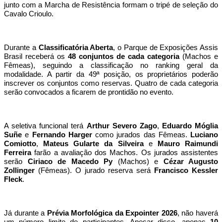
junto com a Marcha de Resistência formam o tripé de seleção do
Cavalo Crioulo.
Durante a
Classificatória Aberta
, o Parque de Exposições Assis
Brasil receberá os
48 conjuntos de cada categoria
(Machos e
Fêmeas), seguindo a classificação no ranking geral da
modalidade. A partir da 49ª posição, os proprietários poderão
inscrever os conjuntos como reservas. Quatro de cada categoria
serão convocados a ficarem de prontidão no evento.
A seletiva funcional terá
Arthur Severo Zago
,
Eduardo Móglia
Suñe
e
Fernando Harger
como jurados das Fêmeas.
Luciano
Comiotto
,
Mateus Gularte da Silveira
e
Mauro Raimundi
Ferreira
farão a avaliação dos Machos. Os jurados assistentes
serão
Ciriaco de Macedo Py
(Machos) e
Cézar Augusto
Zollinger
(Fêmeas). O jurado reserva será
Francisco Kessler
Fleck
.
Já durante a
Prévia Morfológica da Expointer 2026
, não haverá