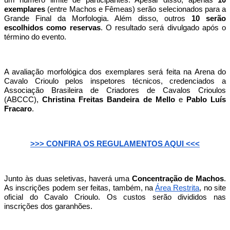
um número limite de participantes. Apesar disso, apenas
10
exemplares
(entre Machos e Fêmeas) serão selecionados para a
Grande Final da Morfologia. Além disso, outros
10 serão
escolhidos como reservas
. O resultado será divulgado após o
término do evento.
A avaliação morfológica dos exemplares será feita na Arena do
Cavalo Crioulo pelos inspetores técnicos, credenciados a
Associação Brasileira de Criadores de Cavalos Crioulos
(ABCCC),
Christina Freitas Bandeira de Mello
e
Pablo Luís
Fracaro
.
>>> CONFIRA OS REGULAMENTOS AQUI <<<
Junto às duas seletivas, haverá uma
Concentração de Machos
.
As inscrições podem ser feitas, também, na
Área Restrita
, no site
oficial do Cavalo Crioulo. Os custos serão divididos nas
inscrições dos garanhões.