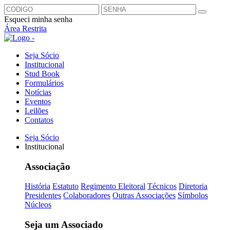
Esqueci minha senha
Área Restrita
Seja Sócio
Institucional
Stud Book
Formulários
Notícias
Eventos
Leilões
Contatos
Seja Sócio
Institucional
Associação
História
Estatuto
Regimento Eleitoral
Técnicos
Diretoria
Presidentes
Colaboradores
Outras Associações
Símbolos
Núcleos
Seja um Associado