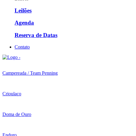
Leilões
Agenda
Reserva de Datas
Contato
Campereada / Team Penning
Crioulaço
Doma de Ouro
Enduro